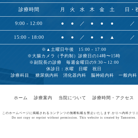
診療時間
月
火
水
木
金
土
日・
9:00 - 12:00
●
●
／
●
●
●
／
15:00 - 18:00
●
●
／
●
●
▲
／
※▲土曜日午後 15:00 - 17:00
※大腸カメラ（予約制）診療日の14時〜15時
※副院長の診療 毎週金曜日の9:30～12:00
休診日：水曜 日曜 祝日
診療科目 糖尿病内科 消化器内科 脳神経内科 一般内科
ホーム
診療案内
当院について
診療時間・アクセス
このホームページに掲載されるコンテンツの無断転載を禁止いたします.かりべ内科クリ
Do not copy or reprint without permission. This website is created by Tamonten.