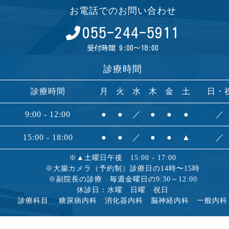
お電話でのお問い合わせ
055-244-5911
受付時間 9:00～18:00
診療時間
診療時間
月
火
水
木
金
土
日・
9:00 - 12:00
●
●
／
●
●
●
／
15:00 - 18:00
●
●
／
●
●
▲
／
※▲土曜日午後 15:00 - 17:00
※大腸カメラ（予約制）診療日の14時〜15時
※副院長の診療 毎週金曜日の9:30～12:00
休診日：水曜 日曜 祝日
診療科目 糖尿病内科 消化器内科 脳神経内科 一般内科