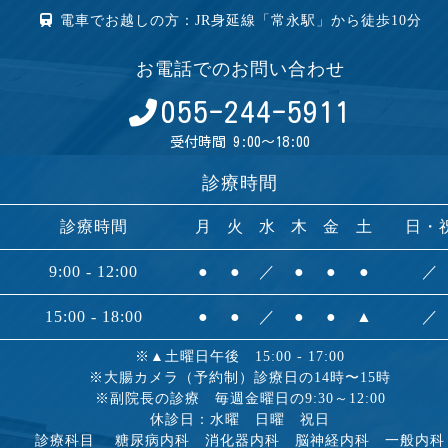
電車でお越しの方：JR身延線「常永駅」から徒歩10分
お電話でのお問い合わせ
055-244-5911
受付時間 9:00～18:00
診療時間
診療時間
月
火
水
木
金
土
日・
9:00 - 12:00
●
●
／
●
●
●
／
15:00 - 18:00
●
●
／
●
●
▲
／
※▲土曜日午後 15:00 - 17:00
※大腸カメラ（予約制）診療日の14時〜15時
※副院長の診療 毎週金曜日の9:30～12:00
休診日：水曜 日曜 祝日
診療科目 糖尿病内科 消化器内科 脳神経内科 一般内科