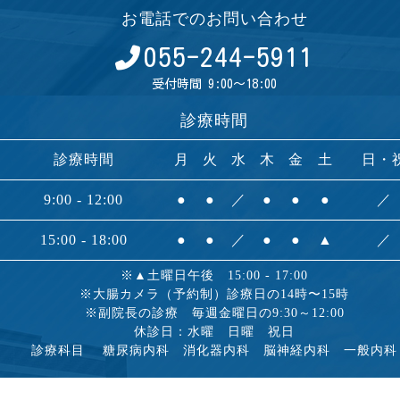
お電話でのお問い合わせ
055-244-5911
受付時間 9:00～18:00
診療時間
診療時間
月
火
水
木
金
土
日・
9:00 - 12:00
●
●
／
●
●
●
／
15:00 - 18:00
●
●
／
●
●
▲
／
※▲土曜日午後 15:00 - 17:00
※大腸カメラ（予約制）診療日の14時〜15時
※副院長の診療 毎週金曜日の9:30～12:00
休診日：水曜 日曜 祝日
診療科目 糖尿病内科 消化器内科 脳神経内科 一般内科