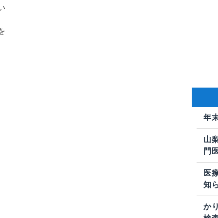
い
を
年
山
門
医
知
か