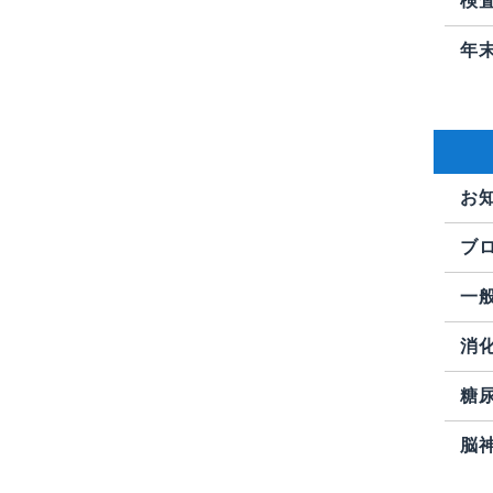
検
年
お
ブ
一
消
糖
脳