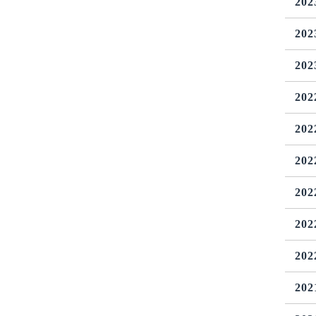
20
20
20
20
20
20
20
20
20
20